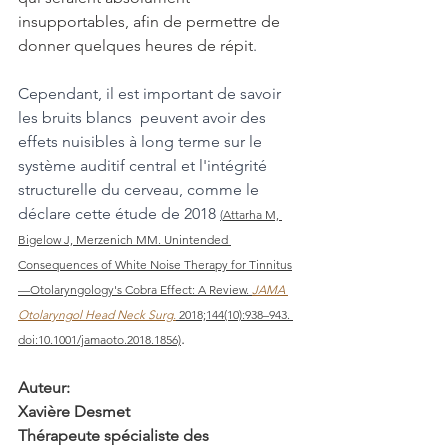
insupportables, afin de permettre de 
donner quelques heures de répit
. 
Cependant, il est important de savoir 
les bruits blancs  peuvent avoir des 
effets nuisibles à long terme sur le 
système auditif central et l'intégrité 
structurelle du cerveau, comme le 
déclare cette étude de 2018 
(
Attarha M, 
Bigelow J, Merzenich MM. Unintended 
Consequences of White Noise Therapy for Tinnitus
—Otolaryngology's Cobra Effect: A Review. 
JAMA 
Otolaryngol Head Neck Surg.
 2018;144(10):938–943. 
.
doi:10.1001/jamaoto.2018.1856)
Auteur: 
Xavière Desmet 
Thérapeute spécialiste des 