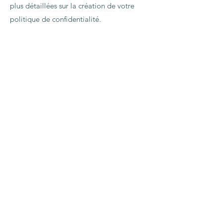
plus détaillées sur la création de votre
politique de confidentialité.
Contact
Xavière Desmet (Docteur en Pharmacie,
Yogathérapeute, Hypnothérapeute)
Thérapeute Spécialiste des Acouphènes et du
Stress
E-mail :
xavieredesmet@gmail.com
Me contacter sur WhatsApp